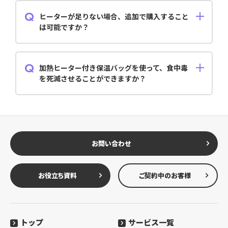
リーセットとプラグセットから選べます。バッテリーセ
ットは「ヒーター2枚＋バッテリー2個」、プラグセッ
ヒーターが足りない場合、追加で購入すること
トは「ヒーター2枚＋分岐ケーブル1個＋12V/5Aプラグ1
は可能ですか？
個」が付いています。
はい、必要個数をオプションにて追加購入可能です。オ
プション品には、ヒーターの他にもバッテリーや分岐
ケーブル、12V/5Aプラグがあり、追加で1つから購入で
加熱ヒーター付き保温バッグを使って、食中毒
きます。
を死滅させることができますか？
加熱ヒーター付き保温バッグは、食中毒などを死滅さ
せることや完全に防止することはできません。
お問い合わせ
お役立ち資料
ご契約中のお客様
トップ
サービス一覧