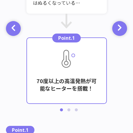
はぬるくなっている…
Point.1
ー追加
70度以上の高温発熱が可
いろ
温が
能なヒーターを搭載！
こ
Point.1
れ