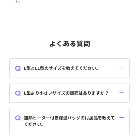
す。
よくある質問
L型とLL型のサイズを教えてください。
L型は「幅440mm×奥行240mm×高さ260mm」で、LL
型は「幅440mm×奥行440mm×高さ260mm」です。
(外寸サイズ)
L型より小さいサイズの販売はありますか？
ファミリー向けのM型、個人向けのS型は現在製作中で
す。販売までしばらくお待ちください。
加熱ヒーター付き保温バッグの付属品を教えて
ください。
L型は「ヒーター1枚＋バッテリー1個」、LL型はバッテ