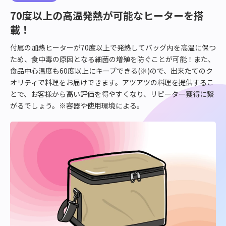
ら
70度以上の高温発熱が可能なヒーターを搭
の
載！
課
題
付属の加熱ヒーターが70度以上で発熱してバッグ内を高温に保つ
を
ため、食中毒の原因となる細菌の増殖を防ぐことが可能！また、
加
食品中心温度も60度以上にキープできる(※)ので、出来たてのク
熱
オリティで料理をお届けできます。アツアツの料理を提供するこ
ヒ
とで、お客様から高い評価を得やすくなり、リピーター獲得に繋
ー
がるでしょう。※容器や使用環境による。
タ
ー
付
き
保
温
バ
ッ
グ