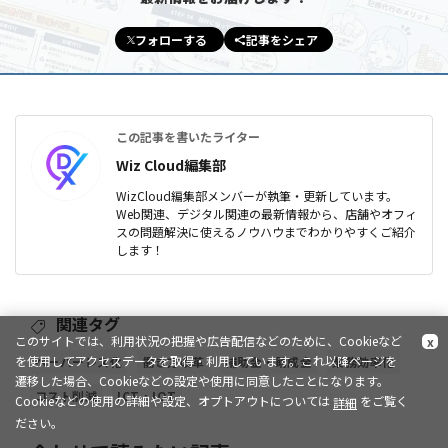
フォローする
記事をシェア
この記事を書いたライター
Wiz Cloud編集部
WizCloud編集部メンバーが執筆・更新しています。
Web関連、デジタル関連の最新情報から、店舗やオフィ
スの問題解決に使えるノウハウまでわかりやすくご紹介
します！
関連タグ
このサイトでは、利用状況の把握や広告配信などのために、Cookieなど
x
を使用してアクセスデータを取得・利用しています。これ以降ページを
ペーパーレス化
働き方改革
補助金・助成金
業務効率化
遷移した場合、Cookieなどの設定や使用に同意したことになります。
コスト削減
ICT・IOT
Cookieなどの使用の詳細や設定、オプトアウトについては
をご覧く
詳細
ださい。