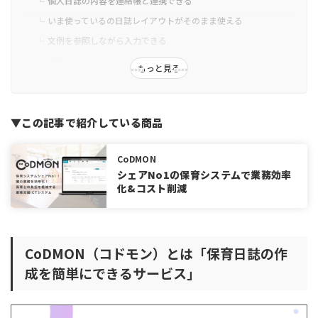
個人日誌の内容を連絡帳と連携できる
いま使っているの日誌レイアウトがそのまま使える
文例を参照しながら入力できる
承認フローで事務手続きが効率化
もっと見る
日誌作成に役立つ、CoDMON（コドモン）のその他機能
発育・健康記録・身体測定を体系的に管理できる
▼この記事で紹介している商品
午睡チェックを確実に実施できる
CoDMON（コドモン）の日誌の書き方
CoDMON
園(施設)日誌の作成方法
シェアNo1の保育システムで業務効率
クラス日誌の作成方法
化&コスト削減
個人日誌の作成方法
そもそも保育日誌とは？
保育日誌記入時の注意点
CoDMON（コドモン）とは「保育日誌の作
例文をいくつか作成しておく
成を簡単にできるサービス」
普段から日誌に書く内容をメモする
5W1Hを押さえ、具体的に記入する