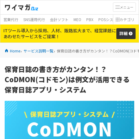
メニュー
営業代行
SNS運用代行
会計ソフト
MEO
PBX
POSシステム
カテゴリ
モバイ
ITツール導入から採用、人材、販路拡大まで、経営課題に
詳細
あわせたサービスをご提案！
Home
サービス説明一覧
保育日誌の書き方がカンタン！？CoDMON(コ
保育日誌の書き方がカンタン！？
CoDMON(コドモン)は例文が活用できる
保育日誌アプリ・システム