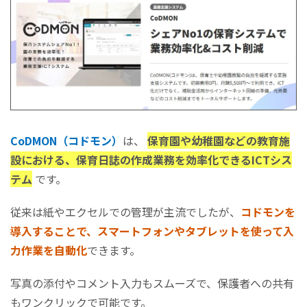
名前や個人情報の扱いに注意
簡潔に、要点を押さえて書く
子どもの目線を尊重した書き方にする
まとめ
CoDMON（コドモン）
は、
保育園や幼稚園などの教育施
設における、保育日誌の作成業務を効率化できるICTシス
テム
です。
従来は紙やエクセルでの管理が主流でしたが、
コドモンを
導入することで、スマートフォンやタブレットを使って入
力作業を自動化
できます。
写真の添付やコメント入力もスムーズで、保護者への共有
もワンクリックで可能です。