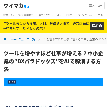
メニュー
営業代行
SNS運用代行
会計ソフト
MEO
PBX
POSシステム
カテゴリ
モバイ
ITツール導入から採用、人材、販路拡大まで、経営課題に
詳細
あわせたサービスをご提案！
Home
ニュース一覧
ツールを増やすほど仕事が増える？中小企業の"DXパラ
ツールを増やすほど仕事が増える？中小企
業の"DXパラドックス"をAIで解消する方
法