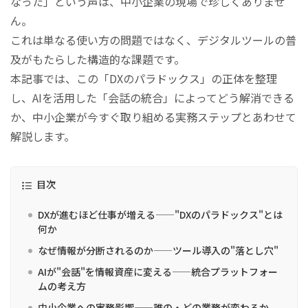
なった」という声は、中小企業の現場で珍しくありませ
ん。
これは単なる使い方の問題ではなく、デジタルツールの普
及がもたらした構造的な課題です。
本記事では、この「DXのパラドックス」の正体を整理
し、AIを活用した「会話の統合」によってどう解消できる
か、中小企業が今すぐ取り組める実務ステップとあわせて
解説します。
目次
DXが進むほど仕事が増える——"DXのパラドックス"とは
何か
なぜ情報が分断されるのか——ツール導入の"落とし穴"
AIが"会話"を情報資産に変える——統合プラットフォー
ムの考え方
中小企業への実務影響——誰の・どの業務が変わるか