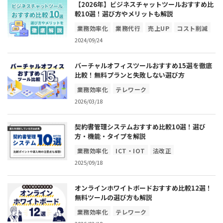
【2026年】ビジネスチャットツールおすすめ比
較10選！選び方やメリットも解説
業務効率化
業務代行
売上UP
コスト削減
2024/09/24
バーチャルオフィスツールおすすめ15選を徹底
比較！無料プランと失敗しない選び方
業務効率化
テレワーク
2026/03/18
契約書管理システムおすすめ比較10選！選び
方・機能・タイプを解説
業務効率化
ICT・IOT
法改正
2025/09/18
ペーパーレス化
コスト削減
オンラインホワイトボードおすすめ比較12選！
無料ツールの選び方も解説
業務効率化
テレワーク