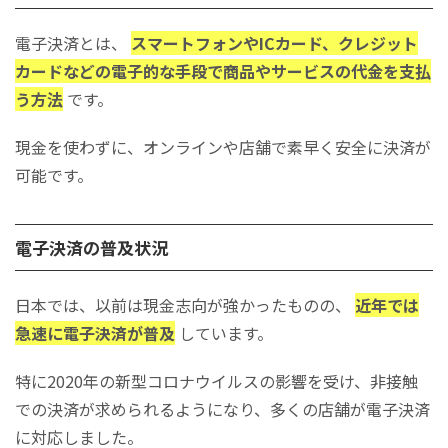
インバウンド需要に対応できる
店舗に電子決済を導入するデメリット・注意点
電子決済とは、
スマートフォンやICカード、クレジット
カードなどの電子的な手段で商品やサービスの代金を支払
決済手数料がかかる
う方法
です。
導入コストがかかる
システムの不具合や通信トラブル時は決済できないリスク
現金を使わずに、オンラインや店舗で素早く安全に決済が
高額な取引では利用できない決済方法もある
可能です。
現金化に時間がかかる
電子決済の導入方法
決済機関と直接契約する
電子決済の普及状況
決済代行会社を利用する
店舗に導入する電子決済サービスの選定ポイント
日本では、以前は現金志向が強かったものの、
近年では
ユーザー層とユーザー数
急速に電子決済が普及
しています。
導入費用や手数料は適切か
特に2020年の新型コロナウイルスの影響を受け、非接触
オペレーションしやすいか
での決済が求められるようになり、多くの店舗が電子決済
トラブル時のサポート体制
に対応しました。
対応している決済手段