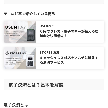
デビットカード
プリペイドカード
▼この記事で紹介している商品
QRコード決済
電子マネー
USENペイ
ネットバンキング（口座振込・口座振替）
０円でクレカ・電子マネーが使える店
キャリア決済
舗向け決済端末！
電子決済の支払い方法
前払い（プリペイド型）
STORES 決済
即時払い（デビット型）
キャッシュレス対応をマルチに解決す
る決済サービス
後払い（ポストペイ型）
店舗に電子決済を導入するメリット
販売機会の拡大と機会損失の防止
電子決済とは？基本を解説
レジ業務や売上管理の効率化
客単価が向上する
未収金発生の防止ができる
電子決済とは
リピーターを獲得しやすくなる