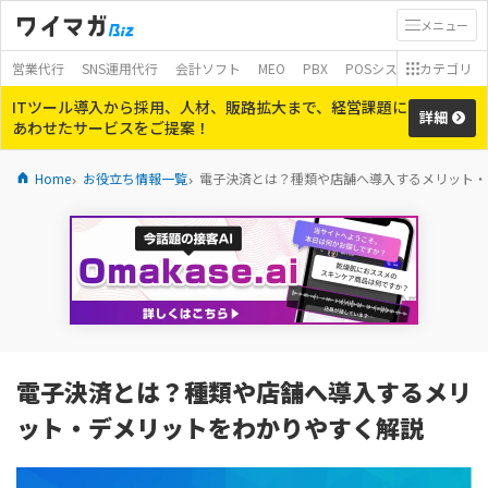
メニュー
営業代行
SNS運用代行
会計ソフト
MEO
PBX
POSシステム
カテゴリ
モバイ
ITツール導入から採用、人材、販路拡大まで、経営課題に
詳細
あわせたサービスをご提案！
Home
お役立ち情報一覧
電子決済とは？種類や店舗へ導入するメリット・
電子決済とは？種類や店舗へ導入するメリ
ット・デメリットをわかりやすく解説