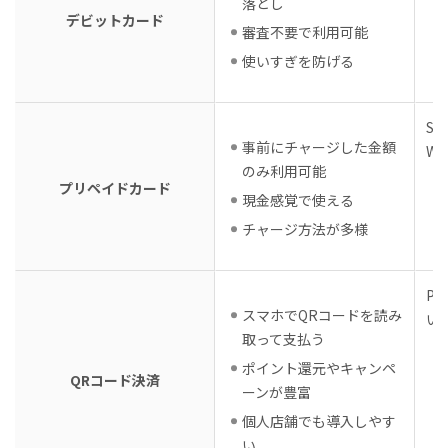
落とし
デビットカード
審査不要で利用可能
使いすぎを防げる
Su
事前にチャージした金額
WA
のみ利用可能
プリペイドカード
現金感覚で使える
チャージ方法が多様
Pa
スマホでQRコードを読み
い
取って支払う
ポイント還元やキャンペ
QRコード決済
ーンが豊富
個人店舗でも導入しやす
い