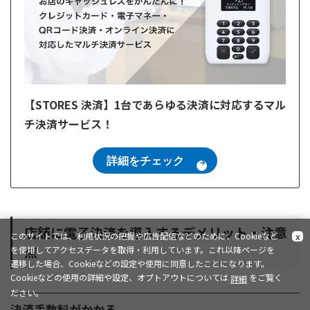
【STORES 決済】1台であらゆる決済に対応するマル
チ決済サービス！
詳細をチェック
店舗に電子決済を導入するデメリット・注意
このサイトでは、利用状況の把握や広告配信などのために、Cookieなど
x
点
を使用してアクセスデータを取得・利用しています。これ以降ページを
遷移した場合、Cookieなどの設定や使用に同意したことになります。
Cookieなどの使用の詳細や設定、オプトアウトについては
をご覧く
詳細
ださい。
決済手数料がかかる