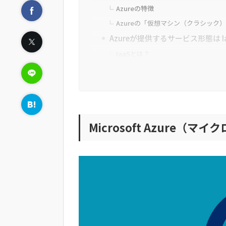
Azureの特徴
Azureの「仮想マシン（クラシック）
Azureが提供するサービス形態は Ia
IaaSとは？
PaaSとは？
Microsoft Azureで何ができ
リモートワークの実現
アプリケーション作成
Microsoft Azure（
セキュリティ強化
オンプレミスとクラウドを安全に接
BCP対策
データ分析
ファイルサーバーをクラウド化
Azureのクラウドサーバーを利用
強大なネットワークを全世界で使え