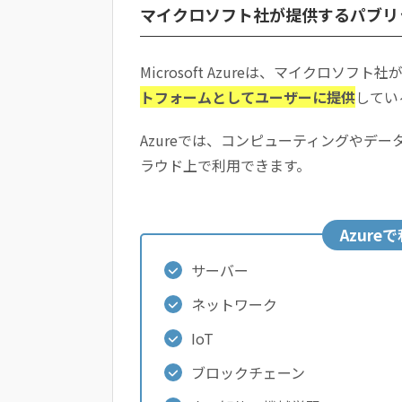
マイクロソフト社が提供するパブリ
Azureステータス
AzureServiceHealth
Azureクラウドの認定資格とは？
Microsoft Azureは、マイクロソフ
Azure認定資格を取得するメリット
トフォームとしてユーザーに提供
してい
Azure認定資格の種類
Azureでは、コンピューティングやデ
​​​​​​Microsoft Azureに関するよく
ラウド上で利用できます。
まとめ
Azur
サーバー
ネットワーク
IoT
ブロックチェーン