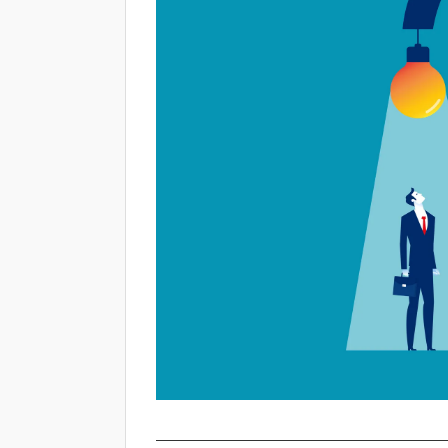
マイクロソフト製品との親和性が高
セキュリティに優れている
日系企業でも安心して利用できる
コスト面のメリットが大きい
BCP対策にも最適
Microsoft Azure クラウドサー
Microsoft Azureがおすすめの企
マイクロソフト製品のライセンスを
高い可用性・拡張性を必要とするWe
個人情報などの機密事項を取り扱う
Azureへ移行する流れ
Azure （Microsoft）とAWS（
Azure
AWS
Azureの障害発生時に確認したい