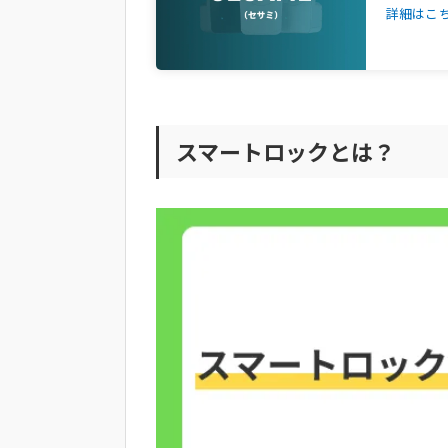
賃貸向けスマートロックの選び方
詳細はこ
取り付け方法は簡単か
施錠・解錠方法は自身に合っている
機能は充実しているか
アプリは使いやすいか、レスポンス
スマートロックとは？
サポート体制は万全か
セキュリティーレベルが高いか
賃貸に後付けできるスマートロッ
SESAME5
bitlock MINI
SwitchBotロック
SADIOT LOCK2
​​​​​​​賃貸向けスマートロックに関
まとめ