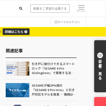
掲載をご希望の企業さま
メニュー
すべての
カテゴリ
！
詳細
はこちら
関連記事
目次を見る
引き戸に後付けできるスマート
ロック「SESAME 6 Pro
SlidingDoor」で実現する法人
向け入退室管理【オフィス・店
舗向け】
SESAMEが幅29%減の
「SESAME 6 Pro mini」と引き
戸対応モデルを発表 ― 価格は
4,928円据え置き