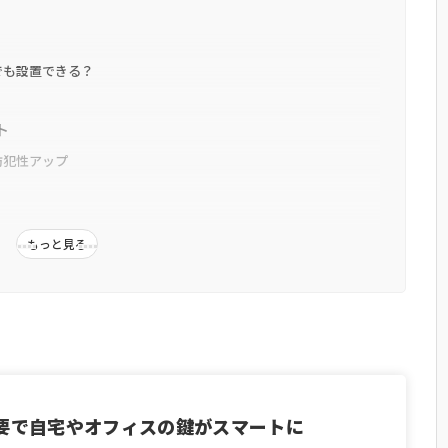
でも設置できる？
ト
防犯性アップ
もっと見る
＆削除が簡単
クを導入するデメリット・危険性
ると操作できなくなる
スクが伴う
要で自宅やオフィスの鍵がスマートに