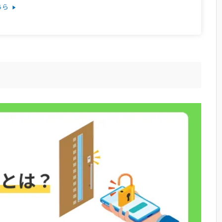
ちら
か
は早いか
クおすすめ4選【工事不要】
するよくある質問