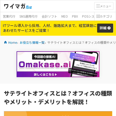
メニュー
営業代行
SNS運用代行
会計ソフト
MEO
PBX
POSシステム
カテゴリ
モバイ
ITツール導入から採用、人材、販路拡大まで、経営課題に
詳細
あわせたサービスをご提案！
Home
お役立ち情報一覧
サテライトオフィスとは？オフィスの種類やメリ
サテライトオフィスとは？オフィスの種類
やメリット・デメリットを解説！