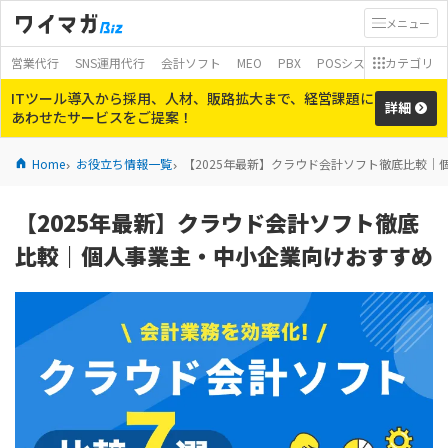
メニュー
営業代行
SNS運用代行
会計ソフト
MEO
PBX
POSシステム
カテゴリ
モバイ
ITツール導入から採用、人材、販路拡大まで、経営課題に
詳細
あわせたサービスをご提案！
Home
お役立ち情報一覧
【2025年最新】クラウド会計ソフト徹底比較｜
【2025年最新】クラウド会計ソフト徹底
比較｜個人事業主・中小企業向けおすすめ