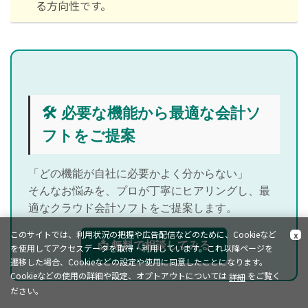
る方向性です。
🛠 必要な機能から最適な会計ソ
フトをご提案
「どの機能が自社に必要かよく分からない」
そんなお悩みを、プロが丁寧にヒアリングし、最
適なクラウド会計ソフトをご提案します。
このサイトでは、利用状況の把握や広告配信などのために、Cookieなど
x
📩 無料で相談してみる
を使用してアクセスデータを取得・利用しています。これ以降ページを
遷移した場合、Cookieなどの設定や使用に同意したことになります。
Cookieなどの使用の詳細や設定、オプトアウトについては
をご覧く
詳細
ださい。