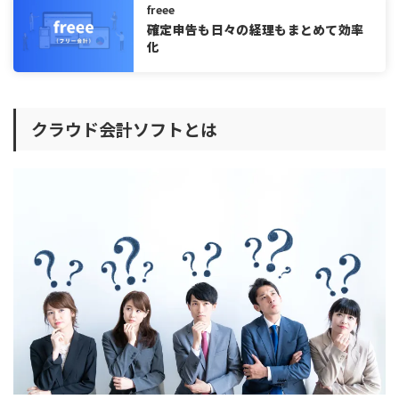
クラウド会計ソフトの人気おすすめランキング7選
freee
確定申告も日々の経理もまとめて効率
1.
弥生会計 Next
★
化
2.
やよいの青色申告オンライン
3.
マネーフォワードクラウド会計
4.
freee
クラウド会計ソフトとは
5.PCAクラウド会計
5.勘定奉行クラウド
6.ジョブカン会計
7.フリーウェイ経理Pro
無料で使えるクラウド会計ソフトおすすめ3選
1：
弥生給与 Next
★
2：
MFクラウド会計
3：
freee
クラウド会計ソフトのメリット
簿記の知識が無くても会計業務がしやすい
データ連携で経理作業を効率化できる