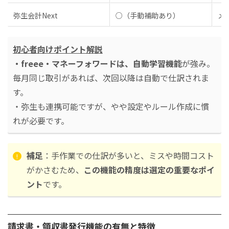
弥生会計Next
○（手動補助あり）
メ
初心者向けポイント解説
・freee・マネーフォワードは、自動学習機能
が強み。
毎月同じ取引があれば、次回以降は自動で仕訳されま
す。
・弥生も連携可能ですが、やや設定やルール作成に慣
れが必要です。
補足
：手作業での仕訳が多いと、ミスや時間コスト
がかさむため、
この機能の精度は選定の重要なポイ
ント
です。
請求書・領収書発行機能の有無と特徴