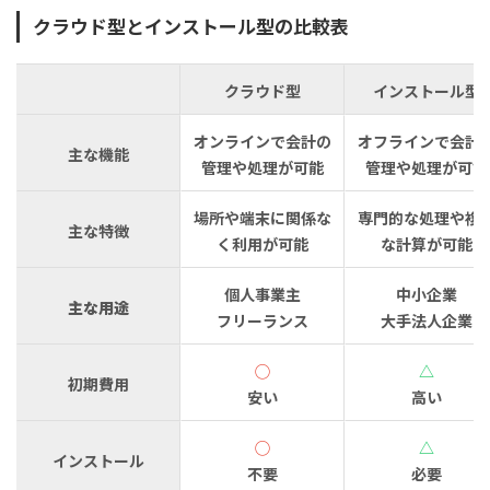
税理士がいるメリットとデメリット
クラウド型とインストール型の比較表
クラウド会計ソフトのできることとできないこと
クラウド会計ソフトがあっても税理士は必要な場合がある
クラウド型
インストール型
まとめ:クラウド会計ソフトなら弥生会計Next！
オンラインで会計の
オフラインで会計
主な機能
管理や処理が可能
管理や処理が可能
場所や端末に関係な
専門的な処理や複
主な特徴
く利用が可能
な計算が可能
個人事業主
中小企業
主な用途
フリーランス
大手法人企業
◯
△
初期費用
安い
高い
◯
△
インストール
不要
必要