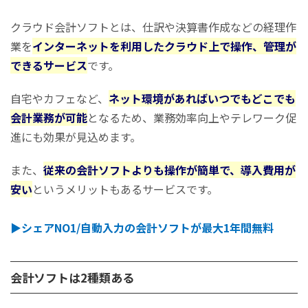
多様なデバイスやOSに対応している
クラウド会計ソフトとは、仕訳や決算書作成などの経理作
インターネット環境があればいつでもどこでも作業できる
業を
インターネットを利用したクラウド上で操作、管理が
システムが自動更新されるためメンテナンスが不要
できるサービス
です。
複数人での利用が可能
クラウド会計ソフトのデメリット
自宅やカフェなど、
ネット環境があればいつでもどこでも
インターネット環境の整備が必要
会計業務が可能
となるため、業務効率向上やテレワーク促
ランニングコストがかかる
進にも効果が見込めます。
従来の会計ソフトに慣れていると操作がしづらい
また、
従来の会計ソフトよりも操作が簡単で、導入費用が
セキュリティリスクが高まる
安い
というメリットもあるサービスです。
クラウド会計ソフトの選び方
はじめて導入する個人事業主におすすめの選び方
▶︎シェアNO1/自動入力の会計ソフトが最大1年間無料
複数人で使う小規模法人におすすめの選び方
税理士との連携を重視する場合の選び方
コスト優先で選びたい方へのアドバイス
会計ソフトは2種類ある
クラウド会計ソフトに税理士は必要？