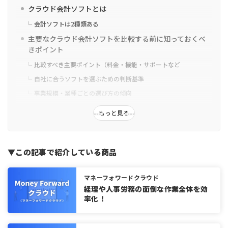
クラウド会計ソフトとは
会計ソフトは2種類ある
主要なクラウド会計ソフトを比較する前に知っておくべ
きポイント
比較すべき主要ポイント（料金・機能・サポートなど
自社に合うソフトを選ぶための判断基準
事業規模・業種ごとの選び方の傾向
クラウド会計ソフトの価格比較表
もっと見る
料金体系の基本構造（従量課金／月額／年額など）
コスト比較で注意すべきポイント（オプション・初期費用・サポ
ート費など）
▼この記事で紹介している商品
クラウド会計ソフトの機能比較表
自動仕訳・銀行連携の精度と違い
マネーフォワードクラウド
経理や人事労務の面倒な作業全体を効
請求書・領収書発行機能の有無と特徴
率化！
インボイス制度・電子帳簿保存法対応状況
サポート体制や外部連携の柔軟性