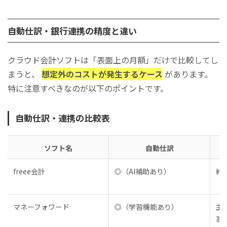
自動仕訳・銀行連携の精度と違い
クラウド会計ソフトは「表面上の月額」だけで比較してし
まうと、
想定外のコストが発生するケース
があります。
特に注意すべきなのが以下のポイントです。
自動仕訳・連携の比較表
ソフト名
自動仕訳
freee会計
◎（AI補助あり）
約
マネーフォワード
◎（学習機能あり）
主
高