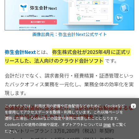
画像出典元：弥生会計Next公式サイト
弥生会計Next
とは、
弥生株式会社が2025年4月に正式リ
リースした、法人向けのクラウド会計ソフト
です。
会計だけでなく、請求書発行・経費精算・証憑管理といっ
たバックオフィス業務を一元化し、業務全体の効率化を実
現します。
このサイトでは、利用状況の把握や広告配信などのために、Cookieなど
x
初期設定は質問に答えるだけ、仕訳もAIが自動提案するな
を使用してアクセスデータを取得・利用しています。これ以降ページを
ど、会計初心者にもやさしい設計が特長
です。
遷移した場合、Cookieなどの設定や使用に同意したことになります。
Cookieなどの使用の詳細や設定、オプトアウトについては
をご覧く
詳細
エントリープラン：3万8,280円（税込）年契約
ださい。