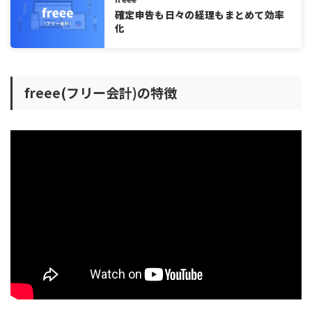
freee(フリー会計)導入がおすすめのケース
確定申告も日々の経理もまとめて効率
化
中小規模の企業
会計業務に不慣れな方
税理士と頻繁に連携する予定がある場合
freee(フリー会計)の特徴
バックオフィスの効率化を図りたい場合
freee(フリー会計)の料金体系・プラン
freee(フリー会計)の法人向け料金プラン
freee(フリー会計)の個人向け料金プラン
freee(フリー会計)は30日間のお試し期間あり
freee(フリー会計)の評判・口コミ
freee(フリー会計)の良い評判・口コミ
freee(フリー会計)の悪い評判・口コミ
クラウド会計ソフトを選ぶときのコツ
freee(フリー会計)とおすすめ会計ソフトを比較
freee(フリー会計)についてよくある質問