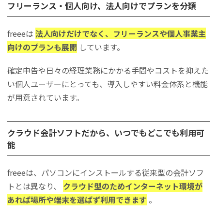
フリーランス・個人向け、法人向けでプランを分類
従業員数
1,722人（※2024年6月末時点、連結
freeeは
法人向けだけでなく、フリーランスや個人事業主
〒141-0032 東京都品川区大崎1-2-
本社住所
ジ大崎セントラルタワー 21階
向けのプランも展開
しています。
設立
2012年7月
確定申告や日々の経理業務にかかる手間やコストを抑えた
い個人ユーザーにとっても、導入しやすい料金体系と機能
札幌支社（開発）、札幌支社（営業）
支社
が用意されています。
中部支社、関西支社、九州支社、沖縄
適格請求書発行事業者（登録番号：
事業者登録
クラウド会計ソフトだから、いつでもどこでも利用可
T7010401100770）
能
参考：会社概要│フリー株式会社
freeeは、パソコンにインストールする従来型の会計ソフ
トとは異なり、
クラウド型のためインターネット環境が
あれば場所や端末を選ばず利用できます
。