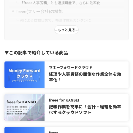
「freee人事労務」とも連携可能で、さらに効率化
freee(フリー会計)の機能
AIによる自動仕訳で、帳簿作成もカンタンに
領収書をPDF形式で電子化・管理
もっと見る
POSレジや電子マネーともスムーズに連携
豊富なテンプレートで取引を効率化
▼この記事で紹介している商品
記帳代行サービスも利用可能
「KANBEI」連携でコスト診断・削減も可能
マネーフォワードクラウド
freee(フリー会計)のメリット
経理や人事労務の面倒な作業全体を効
業務効率化に最適な機能
率化！
簿記の専門知識は不要
充実したサポート体制
freee for KANBEI
freee(フリー会計)のデメリット
記帳作業を簡単に！会計・経理を効率
化するクラウドソフト
ランニングコストが発生する
最低限の操作は覚える必要がある
動作が重くなることがある
freee