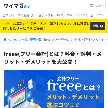
メニュー
営業代行
SNS運用代行
会計ソフト
MEO
PBX
POSシステム
カテゴリ
モバイ
ITツール導入から採用、人材、販路拡大まで、経営課題に
詳細
あわせたサービスをご提案！
Home
サービス説明一覧
freee(フリー会計)とは？料金・評判・メリッ
freee(フリー会計)とは？料金・評判・メ
リット・デメリットを大公開！