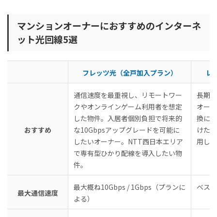
マンションオーナーにおすすめのインターネ
ット光回線5選
フレッツ光（全戸加入プラン）
レ
通信速度を最重視し、リモートワー
長期的
クやオンラインゲーム利用者を想定
オーナ
した物件。入居者個別負担で将来的
換によ
おすすめ
な10Gbpsアップグレードを可能に
けたい
したいオーナー。NTT西日本エリア
用した
で専有型ひかり配線を導入したい物
件。
最大概ね10Gbps / 1Gbps（プランに
ベスト
最大通信速度
よる）