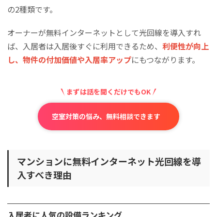
マンションの価値をさらに高めるおすすめ設備
の2種類です。
クラウド防犯カメラで入居者の安心感を高める
スマートロックで入退去管理を効率化
オーナーが無料インターネットとして光回線を導入すれ
デジタルサイネージで共用部の情報発信を強化
ば、入居者は入居後すぐに利用できるため、
利便性が向上
自販機設置で入居者満足度と副収益を両立
し、物件の付加価値や入居率アップ
にもつながります。
まとめ｜インターネット設備の見直しが、空室対策の分
かれ道
まずは話を聞くだけでもOK
空室対策の悩み、無料相談できます
マンションに無料インターネット光回線を導
入すべき理由
入居者に人気の設備ランキング