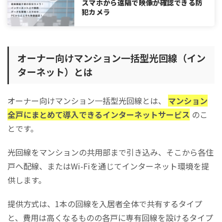
スマホから遠隔で映像が確認できる防
費用で選ぶ
犯カメラ
回線速度で選ぶ
サポート体制で選ぶ
マンションにインターネット光回線を導入するメリット
オーナー向けマンション一括型光回線（イン
物件需要を高め、空室対策につながる
ターネット）とは
賃料を下げずに入居者を募集できる
物件の差別化を図ることができる
オーナー向けマンション一括型光回線とは、
マンション
マンションにインターネット光回線を導入するデメリッ
ト
全戸にまとめて導入できるインターネットサービス
のこ
とです。
建物構造によっては大規模な工事が必要になる
通信速度が遅いとクレームの原因になる
光回線をマンションの共用部まで引き込み、そこから各住
Wi-Fi機器を持ち出される可能性がある
戸へ配線、またはWi-Fiを通じてインターネット環境を提
マンションにインターネット光回線を導入する際の注意
供します。
点
導入前に物件の構造調査を行う
提供方式は、1本の回線を入居者全体で共有するタイプ
全戸導入プランは事前周知を徹底する
と、費用は高くなるものの各戸に専有回線を設けるタイプ