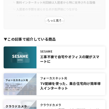
無料インターネット光回線は入居者から特に支持される設備
入居者の手間を減らせる点が高評価につながる
入居者ニーズが高く、空室対策としても有効
もっと見る
マンションオーナーにおすすめのインターネット光回線5
選
フレッツ光（全戸加入プラン）
▼この記事で紹介している商品
レジデンシャルインターネット（RIXIO）
B-CUBIC
SESAME
JNETS
工事不要で自宅やオフィスの鍵がスマ
ートに
CITV
マンションにインターネット光回線を導入する際の費用
相場
フォーカスネット光
初期費用（工事費）
TV配線を使った、集合住宅向け簡単導
入インターネット
月額費用（ランニングコスト）
費用検討時の注意点
マンション向けインターネット光回線の選び方
クラウドカメラ