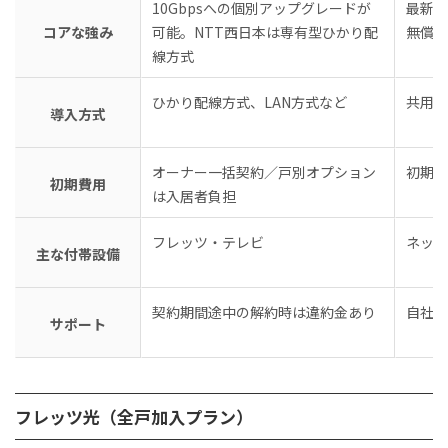
10Gbpsへの個別アップグレードが
最新機
コアな強み
可能。NTT西日本は専有型ひかり配
無償提
線方式
ひかり配線方式、LAN方式など
共用部
導入方式
オーナー一括契約／戸別オプション
初期費
初期費用
は入居者負担
フレッツ・テレビ
ネット
主な付帯設備
契約期間途中の解約時は違約金あり
自社一
サポート
フレッツ光（全戸加入プラン）