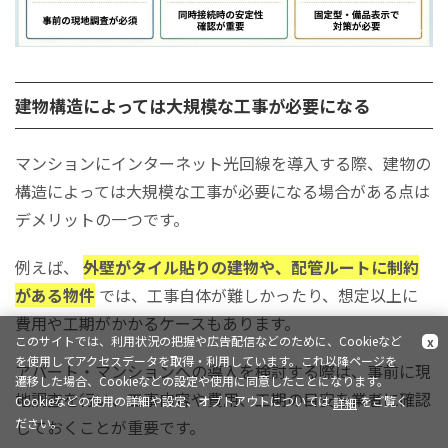
建物構造によっては大規模な工事が必要になる
マンションにインターネット光回線を導入する際、建物の
構造によっては大規模な工事が必要になる場合がある点は
デメリットの一つです。
例えば、
外壁がタイル貼りの建物や、配管ルートに制約
がある物件
では、工事自体が難しかったり、想定以上に
費用や工期がかかるケースもあります。
このサイトでは、利用状況の把握や広告配信などのために、Cookieなど
x
を使用してアクセスデータを取得・利用しています。これ以降ページを
アパート・マンションへの導入を検討する際は、事前に現
遷移した場合、Cookieなどの設定や使用に同意したことになります。
地調査を行い、工事内容や費用、工期の目安を業者に確認
Cookieなどの使用の詳細や設定、オプトアウトについては
をご覧く
詳細
ださい。
しておくことが重要です。