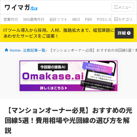
メニュー
営業代行
SNS運用代行
会計ソフト
MEO
PBX
POSシステム
カテゴリ
モバイ
ITツール導入から採用、人材、販路拡大まで、経営課題に
詳細
あわせたサービスをご提案！
Home
比較記事一覧
【マンションオーナー必見】おすすめの光回線5選！
【マンションオーナー必見】おすすめの光
回線5選！費用相場や光回線の選び方を解
説