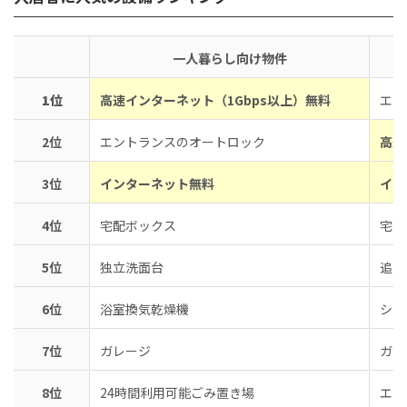
一人暮らし向け物件
1位
高速インターネット（1Gbps以上）無料
エン
2位
エントランスのオートロック
高速
3位
インターネット無料
イン
4位
宅配ボックス
宅配
5位
独立洗面台
追い
6位
浴室換気乾燥機
シス
7位
ガレージ
ガレ
8位
24時間利用可能ごみ置き場
エア