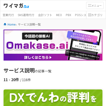
メニュー
営業代行
SNS運用代行
会計ソフト
MEO
PBX
POSシステム
カテゴリ
モバイ
Home
サービス説明一覧
サービス説明
の記事一覧
11 - 20件
/ 116件