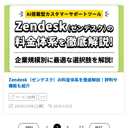
Zendesk（ゼンデスク）の料金体系を徹底解説！評判や
機能も紹介
サービス説明
CTI
2024/12/08 [公開]
2025/12/15
...
1
2
3
12
PREV
NEXT