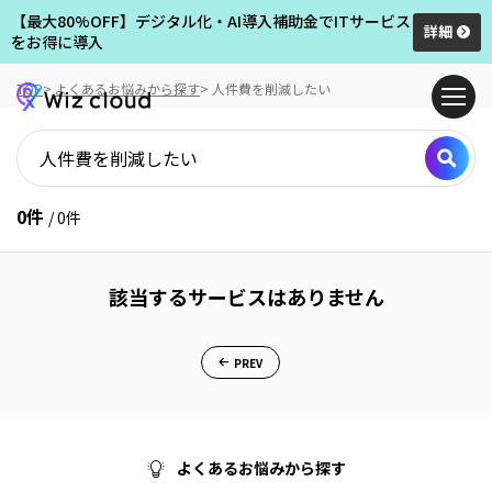
【最大80%OFF】デジタル化・AI導入補助金でITサービス
詳細
をお得に導入
TOP
よくあるお悩みから探す
人件費を削減したい
人
0件
件
/ 0件
費
を
削
該当するサービスはありません
減
し
た
PREV
い
の
検
索
結
果
よくあるお悩みから探す