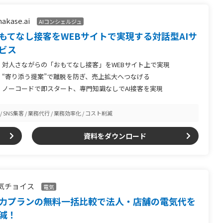
akase.ai
AIコンシェルジュ
もてなし接客をWEBサイトで実現する対話型AIサ
ビス
対人さながらの「おもてなし接客」をWEBサイト上で実現
“寄り添う提案”で離脱を防ぎ、売上拡大へつなげる
ノーコードで即スタート、専門知識なしでAI接客を実現
SNS集客
業務代行
業務効率化
コスト削減
資料をダウンロード
気チョイス
電気
力プランの無料一括比較で法人・店舗の電気代を
減！