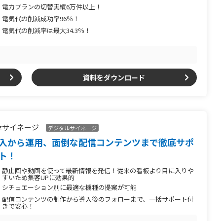
電力プランの切替実績6万件以上！
電気代の削減成功率96％！
電気代の削減率は最大34.3％！
資料をダウンロード
izサイネージ
デジタルサイネージ
入から運用、面倒な配信コンテンツまで徹底サポ
ト！
静止画や動画を使って最新情報を発信！従来の看板より目に入りや
すいため集客UPに効果的
シチュエーション別に最適な機種の提案が可能
配信コンテンツの制作から導入後のフォローまで、一括サポート付
きで安心！