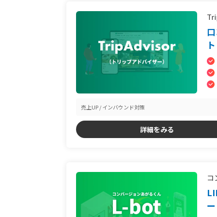
Tr
口
ト
売上UP
インバウンド対策
詳細をみる
コ
L
ー