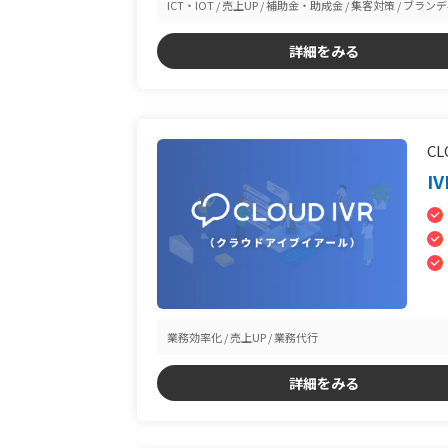
ICT・IOT
売上UP
補助金・助成金
集客対策
ブランデ
詳細をみる
CL
I
業務効率化
売上UP
業務代行
詳細をみる