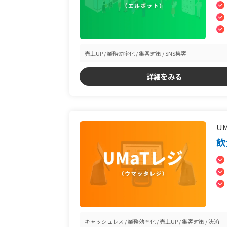
売上UP
業務効率化
集客対策
SNS集客
詳細をみる
U
飲
キャッシュレス
業務効率化
売上UP
集客対策
決済