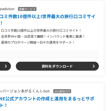
ipadvisor
掲載サービス
コミ件数10億件以上!世界最大の旅行口コミサイ
！
口コミ件数10億件以上の世界最大の旅行口コミサイト！
全世界49ヶ国・28言語で展開！インバウンド集客に最適！
運用のプロがページ開設～日々の運用をサポート！
資料をダウンロード
ンバージョンあがるくん L-bot
SNS運用代行
INE公式アカウントの作成と運用をまるっとサポ
ト！