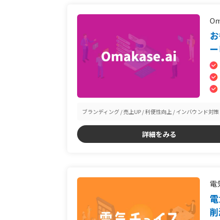
Om
お
ー
ブランディング
売上UP
利便性向上
インバウンド対策
詳細をみる
電
電
削