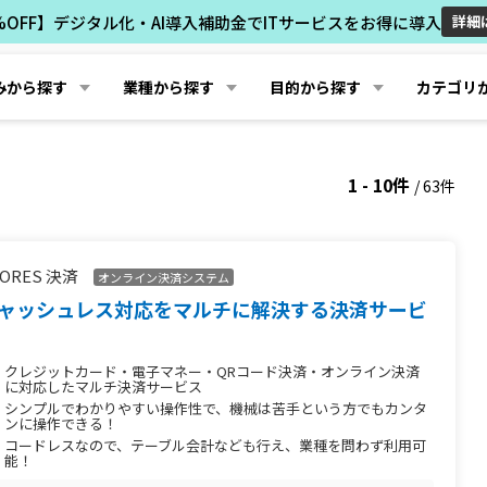
%OFF】デジタル化・AI導入補助金でITサービスをお得に導入
詳細
みから探す
業種から探す
目的から探す
カテゴリ
1 - 10件
/ 63件
TORES 決済
オンライン決済システム
ャッシュレス対応をマルチに解決する決済サービ
クレジットカード・電子マネー・QRコード決済・オンライン決済
に対応したマルチ決済サービス
シンプルでわかりやすい操作性で、機械は苦手という方でもカンタ
ンに操作できる！
コードレスなので、テーブル会計なども行え、業種を問わず利用可
能！