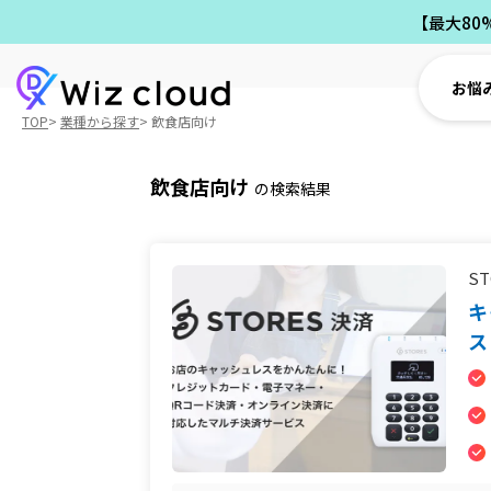
【最大80
お悩
TOP
業種から探す
飲食店向け
飲食店向け
の検索結果
S
キ
ス