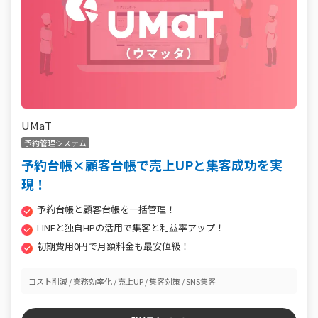
UMaT
予約管理システム
予約台帳×顧客台帳で売上UPと集客成功を実
現！
予約台帳と顧客台帳を一括管理！
LINEと独自HPの活用で集客と利益率アップ！
初期費用0円で月額料金も最安値級！
コスト削減
業務効率化
売上UP
集客対策
SNS集客