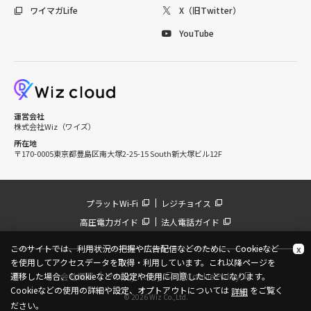
ワイマガLife
X（旧Twitter）
YouTube
運営会社
株式会社Wiz（ワイズ）
所在地
〒170-0005
東京都豊島区南大塚2-25-15 South新大塚ビル12F
プラットWi-Fi
レジチョイス
高圧電力ガイド
法人電話ガイド
このサイトでは、利用状況の把握や広告配信などのために、Cookieなど
x
を使用してアクセスデータを取得・利用しています。これ以降ページを
遷移した場合、Cookieなどの設定や使用に同意したことになります。
会社概要
Privacy Policy
Cookie Policy
Cookieなどの使用の詳細や設定、オプトアウトについては
をご覧く
詳細
© 2026 Wiz Co.,Ltd.
ださい。