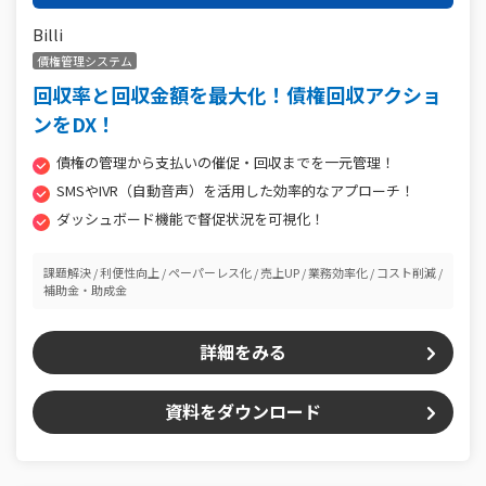
Billi
債権管理システム
回収率と回収金額を最大化！債権回収アクショ
ンをDX！
債権の管理から支払いの催促・回収までを一元管理！
SMSやIVR（自動音声）を活用した効率的なアプローチ！
ダッシュボード機能で督促状況を可視化！
課題解決
利便性向上
ペーパーレス化
売上UP
業務効率化
コスト削減
補助金・助成金
詳細をみる
資料をダウンロード