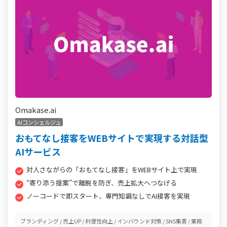
Omakase.ai
AIコンシェルジュ
おもてなし接客をWEBサイトで実現する対話型
AIサービス
対人さながらの「おもてなし接客」をWEBサイト上で実現
“寄り添う提案”で離脱を防ぎ、売上拡大へつなげる
ノーコードで即スタート、専門知識なしでAI接客を実現
ブランディング
売上UP
利便性向上
インバウンド対策
SNS集客
業務