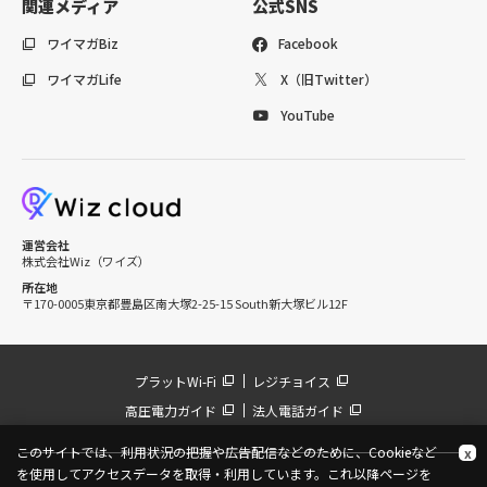
関連メディア
公式SNS
ワイマガBiz
Facebook
ワイマガLife
X（旧Twitter）
YouTube
運営会社
株式会社Wiz（ワイズ）
所在地
〒170-0005
東京都豊島区南大塚2-25-15 South新大塚ビル12F
プラットWi-Fi
レジチョイス
高圧電力ガイド
法人電話ガイド
このサイトでは、利用状況の把握や広告配信などのために、Cookieなど
x
を使用してアクセスデータを取得・利用しています。これ以降ページを