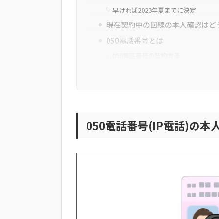
早ければ2023年夏までに決定
現在契約中の回線の本人確認はど
050電話番号とは
050電話番号の契約方法
050電話番号のメリット
050電話番号のデメリット
050電話番号以外の番号をビジネ
クラウドPBXで契約する
050電話番号(IP電話)の
私用の電話番号をビジネスで使う
クラウドPBXならクラウドフォン
クラウドフォンとは
クラウドフォンのメリット
クラウドフォンの注意点
クラウドフォンの導入方法
050電話番号の本人確認義務化に