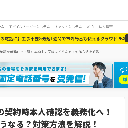
テム
モバイルオーダーシステム
チャットシステム
Wi-Fi
法人携帯
の電話に】工事不要&最短1週間で市外局番も使えるクラウドPBX
時本人確認を義務化へ！現在契約中の回線はどうなる？対策方法を解説！
話)の契約時本人確認を義務化へ！
うなる？対策方法を解説！