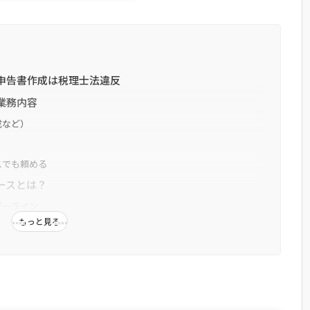
申告書作成は税理士法違反
業務内容
成など）
スでも頼める
ースとは？
ダーライン
もっと見る
務／できない業務
反とされるケース
違反となった2つの実例
まで可能か
メリット