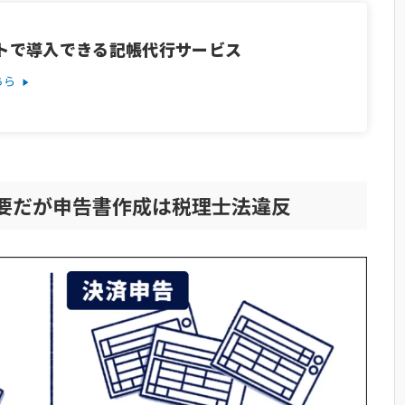
トで導入できる記帳代行サービス
なチェックポイント
ちら
別）
税理士・行政書士）
の料金相場
要だが申告書作成は税理士法違反
EI」がおすすめ
意すべきこと
しての実情
務フローの作り方
注意点と心構え
点と限界
活用するために