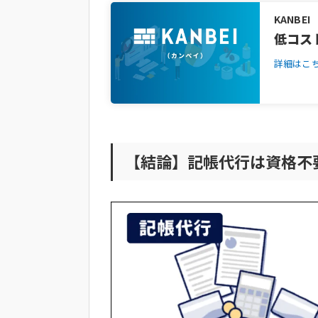
記帳代行を依頼するメリット
KANBEI
低コス
記帳代行を依頼するデメリット
記帳代行の依頼先を選ぶ際の重要
詳細はこ
記帳代行の料金相場と費用感
記帳代行の相場（1仕訳・月額・時給
記帳代行の相場比較（個人・法人・
記帳代行を税理士に丸投げした場合
【結論】記帳代行は資格不
記帳代行なら丸投げOKの「KANB
記帳代行を副業で始めたい人が注
記帳代行は儲かる？難しい？副業と
記帳代行で税理士法に抵触しない業
無資格でも安心して活動するための
簿記2級で記帳代行を始める際の注意
まとめ｜記帳代行を安全に依頼・