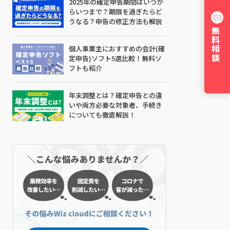
2025年の確定申告期間はいつか
らいつまで？期限を過ぎたらど
うなる？申告の修正方法も解説
無料相談
個人事業主におすすめの会計(確
定申告)ソフト5選比較！無料ソ
フトも紹介
年末調整とは？確定申告との違
いや両方必要な対象者、手続き
についても徹底解説！