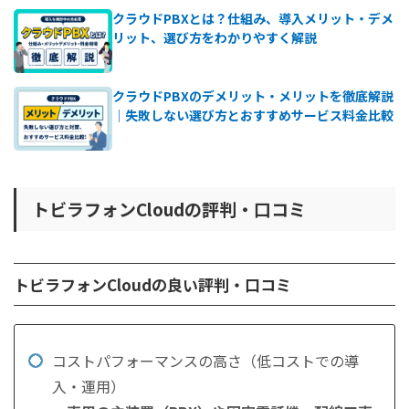
代表者
代表取締役社長 明田 篤
クラウドPBXとは？仕組み、導入メリット・デメ
リット、選び方をわかりやすく解説
設立年月日
2006年12月1日（創業 2004年4月1日）
資本金
3億3,378万円（2026年1月末時点）
クラウドPBXのデメリット・メリットを徹底解説
│失敗しない選び方とおすすめサービス料金比較
136名
うち技術部67名（約49%）
従業員数
情報処理安全確保支援士 6名外部リンク
（2026年1月末時点）
トビラフォンCloudの評判・口コミ
電気通信事業：C-25-01701
プライバシーマーク：19001098号
取得認証
トビラフォンCloudの良い評判・口コミ
健康経営優良法人2025（中小規模法人部門
優良電話事業者認証マーク（ETOC マーク
▶参照：会社概要 ｜トビラシステムズ株式会社
コストパフォーマンスの高さ（低コストでの導
入・運用）