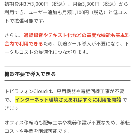
録・閲覧可能。
初期費用3万3,000円（税込）、月額3,300円（税込）から
電話番号や担当者ごとに異なる着信
各種データの登録上限値を監視し、
オペレーターが応答できない際
着信音変更
利用でき、ユーザー追加も月額1,100円（税込）と低コス
発着信履歴をCTIツール
コールキューイング
監視機能
カイクラ連携
る機能。
番に繋ぐ機能。
トで拡張可能です。
積。
海外への発信および海外からの
カレンダーの予定を表示
さらに、
通話録音やテキスト化などの高度な機能も基本料
国際電話
Googleカレンダー連携
能か確認。
金内で利用できる
ため、別途ツール導入が不要になり、ト
ータルコストの最適化につながります。
予め設定したメッセージ内容を
外線着信の情報を指定し
SMS自動送信
メール連携
動送信する機能。
機器不要で導入できる
トビラフォンCloudは、専用機器や電話回線工事が不要
で、
インターネット環境さえあればすぐに利用を開始
で
きます。
オフィス移転時も配線工事や機器移設が不要なため、移転
コストや手間を削減可能です。