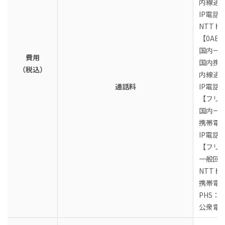
内線通
IP電話
NTTド
【0AB
国内一般
費用
国内携帯
（税込）
内線通
通話料
IP電話
【フリ
国内一般
携帯電話
IP電話
【フリ
一般回
NTTド
携帯電話
PHS：
公衆電話