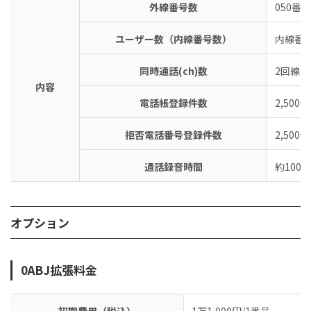
外線番号数
050番
ユーザー数（内線番号数）
内線番
同時通話(ch)数
2回線（
内容
電話帳登録件数
2,500件
拒否電話番号登録件数
2,500件
通話録音時間
約100
オプション
0ABJ拡張料金