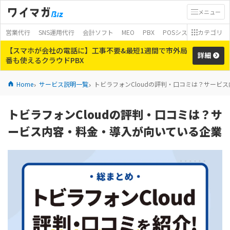
メニュー
営業代行
SNS運用代行
会計ソフト
MEO
PBX
POSシステム
カテゴリ
モバイ
【スマホが会社の電話に】工事不要&最短1週間で市外局
詳細
番も使えるクラウドPBX
Home
サービス説明一覧
トビラフォンCloudの評判・口コミは？サービ
トビラフォンCloudの評判・口コミは？サ
ービス内容・料金・導入が向いている企業