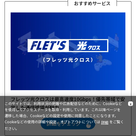
おすすめサービス
フレッツ光クロスは最高速度10Gbps！優先帯域で安
このサイトでは、利用状況の把握や広告配信などのために、Cookieなど
x
定した通信環境が魅力
を使用してアクセスデータを取得・利用しています。これ以降ページを
遷移した場合、Cookieなどの設定や使用に同意したことになります。
Cookieなどの使用の詳細や設定、オプトアウトについては
をご覧く
詳細
詳細をチェック
ださい。