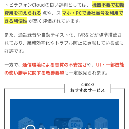
​​​​​​​インターネット環境により通話品質が左右される
トビラフォンCloudの良い評判としては、
機器不要で初期
一部の電話番号へ発信できない場合がある
費用を抑えられる
点や、ス
マホ・PCで会社番号を利用で
トビラフォンCloudの導入がおすすめの企業
きる利便性
が高く評価されています。
​​​​​​​コストを抑えて導入できるPBXを検討中の企業
また、通話録音や自動テキスト化、IVRなどが標準搭載さ
安定性・セキュリティ重視のクラウドPBXを求める企業
れており、業務効率化やトラブル防止に貢献している点も
電話対応の品質改善を目指す企業・コール業務担当者
好評です。
​​​​​​​トビラフォンCloudの導入事例・実績
株式会社コジマ
一方で、
通信環境による音質の不安定さ
や、
UI・一部機能
株式会社ウィルオブ・ワーク
の使い勝手に関する改善要望
も一定数見られます。
​​​​​​​トビラフォンCloudの申し込み・解約方法
CHECK!
​​​​​​​トビラフォンCloudの申し込み方法
おすすめサービス
​​​​​​​トビラフォンCloudの解約方法と最低利用期間
固定電話クラスの安定した音質のクラウドPBXなら
CLOUD PHONE
トビラフォンCloudに関するよくある質問
まとめ