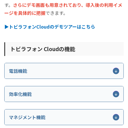
す。
さらにデモ画面も用意されており、導入後の利用イメ
ージを具体的に把握
できます。
▶トビラフォンCloudのデモツアーはこちら
トビラフォン Cloudの機能
電話機能
機能名
概
効率化機能
番号ごとに担当者や部署への着
外線通話
の設定が可能。
機能名
概要
マネジメント機能
内線通話
組織内で利用可能な無料の内線
迷惑電話や不要な営業電話をデータ
迷惑電話フィルタ