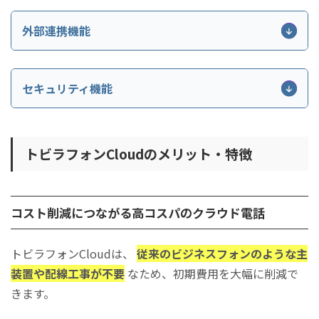
ックする機能。
機能名
内線転送
外線からの着信を他の担当者の
概要
外部連携機能
500万件以上の法人データベースか
すべての発着信を履歴として記録し、
着信をあらかじめ指定した外部
事業者名表示
発着信履歴管理
自動外線転送
自動表示する機能。
能にする機能。
る機能。
機能名
ユーザーごとの現在の状態（会議中
セキュリティ機能
すべての通話を自動的に録音し、アプ
指定日時や不在時に応答アナウ
個人ステータス管理
架電履歴やテキスト化した内容
自動通話録音
留守番電話
て管理する機能。
Salesforce連携
きる機能。
音する機能。
し、電話帳を同期。
機能名
概要
特定の電話番号からの発着信を制限
通話内容をAIが自動で文字起こしし
会社全体で共有する電話帳と個
規制番号
架電履歴やテキスト内容をk
トビラフォンCloudのメリット・特徴
電話帳（共有・個人）
自動テキスト化
電へ繋ぐ機能。
音声データや制御信号を含むすべて
kintone連携
認できる機能。
CSV一括登録も可能。
通信暗号化
と連携。
通話中にリアルタイムでメモを入力
通話内容の要約文をAIが自動で作成
営業時間・休日を設定し、音声
通話メモ
架電履歴やテキスト内容をH
スケジュール設定
AI自動要約
マイページへのログイン時に、Emai
HubSpot連携
動で切り替える機能。
コスト削減につながる高コスパのクラウド電話
2段階認証
帳と連携。
実施。
通話終了後、AIが内容を自動で判別
通話量が多い時間帯や担当者ごとの
音声ガイダンスにより用件別に
AIラベリング
Sansanの名刺情報を参
自動音声ガイダンス（IVR）
ダッシュボード
通知する機能。
トビラフォンCloudは、
従来のビジネスフォンのような主
管理画面（マイページ）へのアクセス
Sansan連携
化する機能。
へ誘導する機能。
IPアドレス制限
名を自動表示。
装置や配線工事が不要
なため、初期費用を大幅に削減で
に許可。
前回の通話で最後に対応した担当者
きます。
通話履歴、録音リスト、電話帳などの
音声ファイルのアップロードや
スマート着信
外線着信の通知をビジネ
CSVダウンロード
アナウンスファイル
機能。
ログイン履歴やアカウントの操作履
Slack / Microsoft Teams連携
出力する機能。
よるガイダンス作成機能。
オペレーションログ
ムに送信。