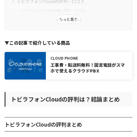
トビラフォンCloudの評判・口コミ
トビラフォンCloudの良い評判・口コミ
トビラフォンCloudの悪い評判・口コミ
もっと見る
トビラフォンCloudの価格・料金プラン
オプション
▼この記事で紹介している商品
無料トライアル
トビラフォン Cloudの機能
CLOUD PHONE
トビラフォンCloudのメリット・特徴
工事費・転送料無料！固定電話がスマ
ホで使えるクラウドPBX
コスト削減につながる高コスパのクラウド電話
機器不要で導入できる
スマホ・PC対応でどこでも使える柔軟な電話環境
トビラフォンCloudの評判は？結論まとめ
録音・文字起こし・AI要約で通話内容を可視化
顧客情報や通話履歴を一元管理し業務効率化＆対応品質向上
【独自機能】迷惑電話フィルタで不要な電話を自動シャットアウ
ト
トビラフォンCloudの評判まとめ
トビラフォンCloudのデメリット・注意点