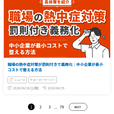
職場の熱中症対策が罰則付きで義務化｜中小企業が最小
コストで整える方法
ニュース
ウォーターサーバー
2026/06/26 [公開]
2026/06/29
...
1
2
3
79
NEXT