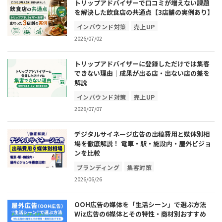
トリップアドバイザーで口コミが増えない課題
を解決した飲食店の共通点【3店舗の実例あり】
インバウンド対策
売上UP
2026/07/02
トリップアドバイザーに登録しただけでは集客
できない理由｜成果が出る店・出ない店の差を
解説
インバウンド対策
売上UP
2026/07/07
デジタルサイネージ広告の出稿費用と媒体別相
場を徹底解説！ 電車・駅・施設内・屋外ビジョ
ンを比較
ブランディング
集客対策
2026/06/26
OOH広告の媒体を「生活シーン」で選ぶ方法
Wiz広告の6媒体とその特性・商材別おすすめ