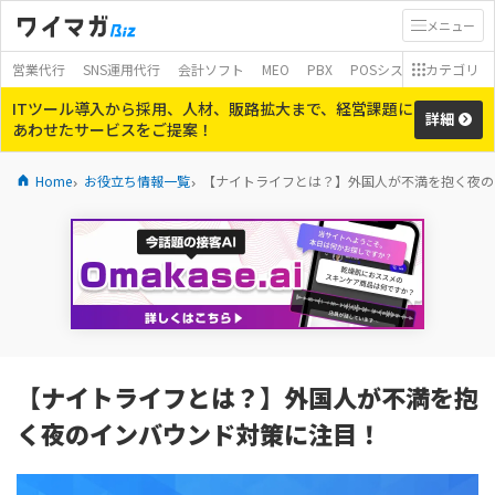
メニュー
営業代行
SNS運用代行
会計ソフト
MEO
PBX
POSシステム
カテゴリ
モバイ
ITツール導入から採用、人材、販路拡大まで、経営課題に
詳細
あわせたサービスをご提案！
Home
お役立ち情報一覧
【ナイトライフとは？】外国人が不満を抱く夜の
【ナイトライフとは？】外国人が不満を抱
く夜のインバウンド対策に注目！