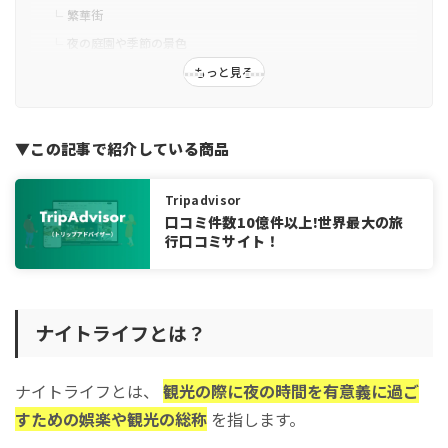
繁華街
夜の庭園や季節の景色
祭りやイベント
もっと見る
伝統芸能
ナイトライフエコノミーに関するチームの発足
▼この記事で紹介している商品
時間市場創出推進議連の中間提言とは？
ナイトライフエコノミーに関する最新の動向
Tripadvisor
ナイトライフにはどんなものがある？
口コミ件数10億件以上!世界最大の旅
行口コミサイト！
ナイトライフ①夜景
ナイトライフ②ショッピング
ナイトライフ③高層階のレストラン
ナイトライフとは？
ナイトライフ④観光スポット
ナイトライフ⑤バーやクラブ
ナイトライフを楽しむ訪日客に選ばれるために
ナイトライフとは、
観光の際に夜の時間を有意義に過ご
すための娯楽や観光の総称
トリップアドバイザーを活用して飲食店の魅力を発信しよう
を指します。
トリップアドバイザーに登録する方法