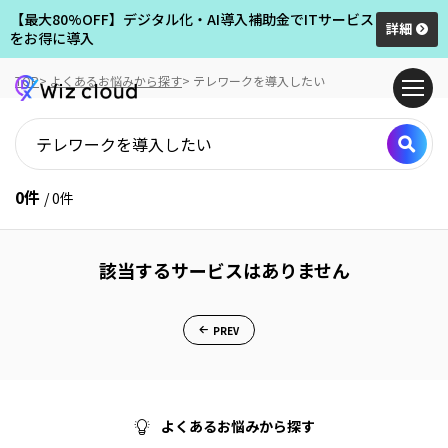
【最大80%OFF】デジタル化・AI導入補助金でITサービス
詳細
をお得に導入
TOP
よくあるお悩みから探す
テレワークを導入したい
テ
0件
レ
/ 0件
ワ
ー
ク
該当するサービスはありません
を
導
入
PREV
し
た
い
の
検
よくあるお悩みから探す
索
結