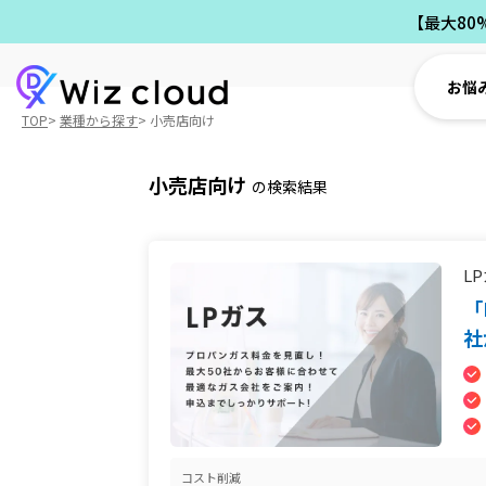
【最大80
お悩
TOP
業種から探す
小売店向け
小売店向け
の検索結果
L
「
社
コスト削減