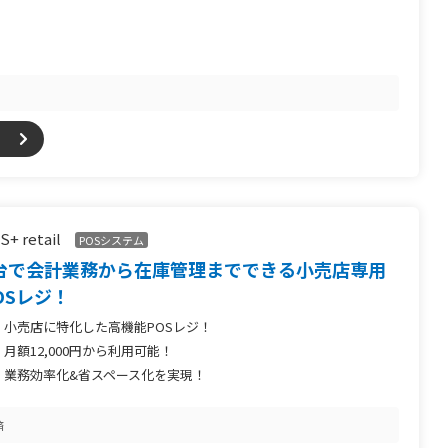
S+ retail
POSシステム
台で会計業務から在庫管理までできる小売店専用
OSレジ！
小売店に特化した高機能POSレジ！
月額12,000円から利用可能！
業務効率化&省スペース化を実現！
済