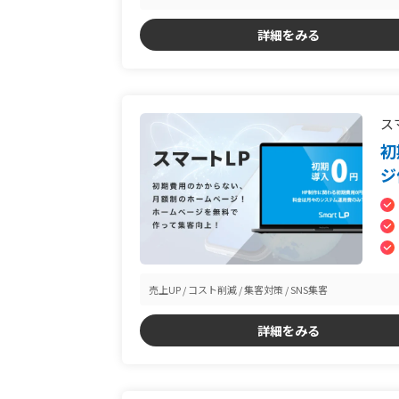
詳細をみる
ス
初
ジ
売上UP
コスト削減
集客対策
SNS集客
詳細をみる