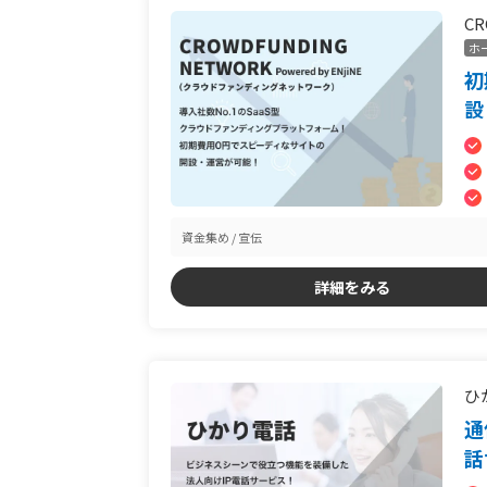
CR
ホ
初
設
資金集め
宣伝
詳細をみる
ひ
通
話