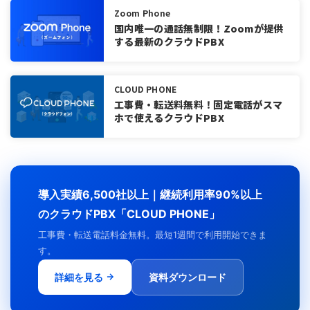
Zoom Phone
クラウドフォンが向いていない企業の特徴
国内唯一の通話無制限！Zoomが提供
クラウドフォンは5〜30名規模の中小企業におすすめ
する最新のクラウドPBX
クラウドフォンに関するよくある質問(FAQ)
まとめ
CLOUD PHONE
工事費・転送料無料！固定電話がスマ
ホで使えるクラウドPBX
導入実績6,500社以上｜継続利用率90%以上
のクラウドPBX「CLOUD PHONE」
工事費・転送電話料金無料。最短1週間で利用開始できま
す。
詳細を見る
資料ダウンロード