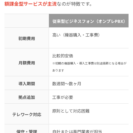
額課金型サービスが主流
なのが特徴です。
従来型ビジネスフォン（オンプレPBX）
高い（機器購入・工事費）
初期費用
比較的安価
月額費用
※初期の機器購入・導入工事費は別途高額となる場合が
あります
導入期間
数週間〜数ヶ月
拠点追加
工事が必要
原則として対応困難
テレワーク対応
保守・管理
自社または専門業者が担当