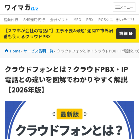
メニュー
営業代行
SNS運用代行
会計ソフト
MEO
PBX
POSシステム
カテゴリ
モバイ
【スマホが会社の電話に】工事不要&最短1週間で市外局
詳細
番も使えるクラウドPBX
Home
サービス説明一覧
クラウドフォンとは？クラウドPBX・IP電話との
クラウドフォンとは？クラウドPBX・IP
電話との違いを図解でわかりやすく解説
【2026年版】