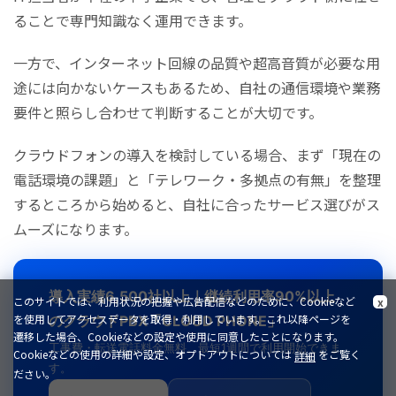
ることで専門知識なく運用できます。
一方で、インターネット回線の品質や超高音質が必要な用
途には向かないケースもあるため、自社の通信環境や業務
要件と照らし合わせて判断することが大切です。
クラウドフォンの導入を検討している場合、まず「現在の
電話環境の課題」と「テレワーク・多拠点の有無」を整理
するところから始めると、自社に合ったサービス選びがス
ムーズになります。
導入実績6,500社以上｜継続利用率90%以上
このサイトでは、利用状況の把握や広告配信などのために、Cookieなど
x
を使用してアクセスデータを取得・利用しています。これ以降ページを
のクラウドPBX「CLOUD PHONE」
遷移した場合、Cookieなどの設定や使用に同意したことになります。
工事費・転送電話料金無料。最短1週間で利用開始できま
Cookieなどの使用の詳細や設定、オプトアウトについては
をご覧く
詳細
す。
ださい。