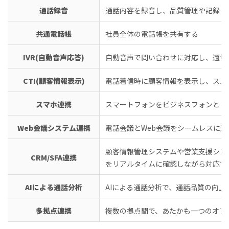
通話録音
通話内容を録音し、品質管理や記録と
共通電話帳
社員全体の電話帳を共有する
IVR(自動音声応答)
自動音声で問い合わせに対応し、適切
CTI(顧客情報表示)
電話着信時に顧客情報を表示し、スム
スマホ連携
スマートフォンをビジネスフォンとし
Web会議システム連携
電話会議とWeb会議をシームレスに連
顧客情報管理システムや営業支援シス
CRM/SFA連携
をリアルタイムに確認しながら対応で
AIによる通話分析
AIによる通話分析で、通話品質の向上
多拠点連携
複数の拠点間で、あたかも一つのオフ