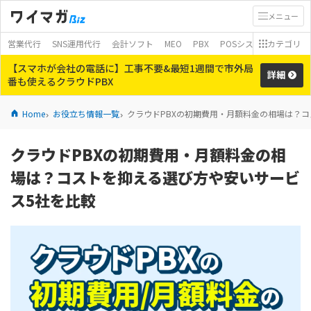
メニュー
営業代行
SNS運用代行
会計ソフト
MEO
PBX
POSシステム
カテゴリ
モバイ
【スマホが会社の電話に】工事不要&最短1週間で市外局
詳細
番も使えるクラウドPBX
Home
お役立ち情報一覧
クラウドPBXの初期費用・月額料金の相場は？
クラウドPBXの初期費用・月額料金の相
場は？コストを抑える選び方や安いサービ
ス5社を比較