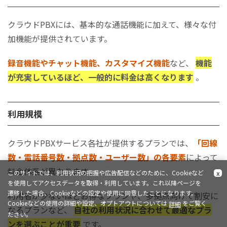
クラウドPBXには、基本的な通話機能に加えて、様々な付
加機能が提供されています。
録音機能やチャット機能、カスタマイズ機能
など、
機能
が充実しているほど、一般的に料金は高くなります
。
利用規模
クラウドPBXサービス各社が提供するプランでは、
「回線
数・電話番号数・拠点数・ユーザー数」の各要素
によって
料金体系が異なります。
このサイトでは、利用状況の把握や広告配信などのために、Cookieなど
x
を使用してアクセスデータを取得・利用しています。これ以降ページを
遷移した場合、Cookieなどの設定や使用に同意したことになります。
利用者が少ないほどお得なプランや、多拠点向けで割安に
Cookieなどの使用の詳細や設定、オプトアウトについては
をご覧く
詳細
なるプランなど、
自社の利用状況に合わせて最適なプラ
ださい。
ンを選ぶことが重要
です。