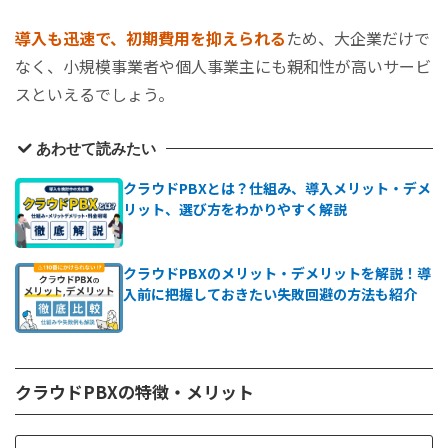
安くて高品質のおすすめクラウドPBX5選を比較【料金
表】
導入も迅速で、初期費用を抑えられる
ため、大企業だけで
なく、小規模事業者や個人事業主にも親和性が高いサービ
CLOUD PHONE(株式会社Wiz)
スといえるでしょう。
トビラフォンCloud(トビラシステムズ株式会社)
モバビジ(クラウドテレコム株式会社)
あわせて読みたい
03plus(株式会社グラントン)
ひかりクラウドPBX(NTT西日本・東日本)
クラウドPBXとは？仕組み、導入メリット・デメ
クラウドPBXに関するよくある質問
リット、選び方をわかりやすく解説
まとめ
クラウドPBXのメリット・デメリットを解説！導
入前に把握しておきたい失敗回避の方法も紹介
クラウドPBXの特徴・メリット