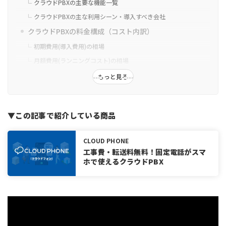
クラウドPBXの主要な機能一覧
クラウドPBXの主な利用シーン・導入すべき会社
クラウドPBXの料金構成（コスト内訳）
初期費用(導入費用)の相場
月額費用(ランニングコスト)の相場
意外とかかる追加費用
もっと見る
クラウドPBXのケース別料金相場
新しく電話システムを構築するケース
▼この記事で紹介している商品
既存のビジネスフォン・PBXと併用するケース
【サービス例】小規模・中規模・大規模で利用する場合
CLOUD PHONE
コスト削減が可能！クラウドPBXが安い理由
工事費・転送料無料！固定電話がスマ
ホで使えるクラウドPBX
配線不要で工事費を削減できる
別途端末を購入する必要がない
拠点間で内線通話できるため外線通話料が無料
転送料がかからないため従来の転送料も無料
サービスごとに価格差が出る理由