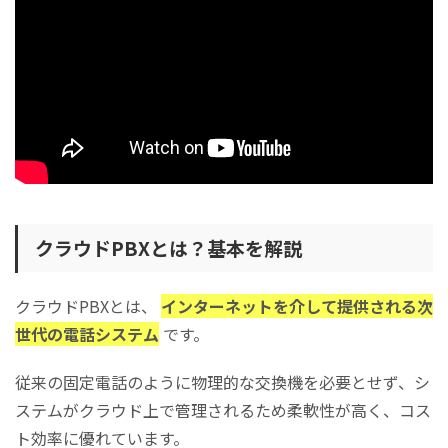
サービス品質の違い
機能の豊富さ
利用規模
各社の経営戦略
クラウドPBX導入の費用を抑えるコツ
必要機能を洗い出し、過不足ないプランを選ぶ
相見積もりで複数のサービスを比較する
回線数やプラン変更による料金の変化を把握する
クラウドPBXとは？基本を解説
拠点間の通話は内線を積極的に利用する
クラウドPBXの導入で失敗しないための選定ポイント
料金体系や契約条件が自社の予算・規模に合っているか確認する
クラウドPBXとは、
インターネットを介して提供される次
必要な機能や外部ツール連携など、自社業務に合うサービスを選
世代の電話システム
です。
ぶ
音質や使い勝手を無料トライアルで検証する
従来の固定電話のように物理的な交換機を必要とせず、シ
既存の電話番号や機器タイプを確認する
ステムがクラウド上で管理されるため柔軟性が高く、コス
拡張性とサポート体制が整っているか確認する
ト効率に優れています。