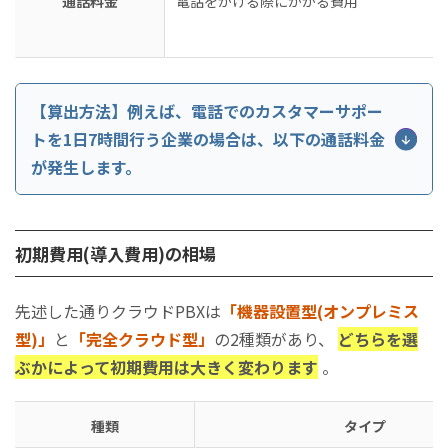
通話料金
電話をかける際にかかる費用
【算出方法】例えば、電話でのカスタマーサポー
トを1日7時間行う企業の場合は、以下の通話料金
が発生します。
・電話でのカスタマーサポート7時間(固定電話)＝
60×7÷3×8.8＝1,232円/1日
初期費用(導入費用)の相場
・1,232円×31日＝3万8,192円
➡ 1日7時間、電話をしても1ヶ月の通話料金3万
先述した通りクラウドPBXは
「機器設置型(オンプレミス
8,192円です
型)」
と
「完全クラウド型」
の2種類があり、
どちらを選
ぶかによって初期費用は大きく変わります
。
種類
タイプ