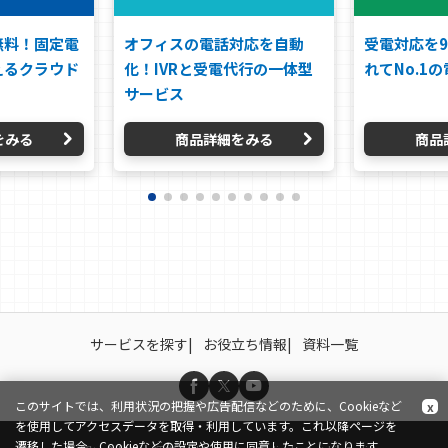
無料！固定電
オフィスの電話対応を自動
受電対応を9
えるクラウド
化！IVRと受電代行の一体型
れてNo.1の
サービス
をみる
商品詳細をみる
商品
サービスを探す
お役立ち情報
資料一覧
このサイトでは、利用状況の把握や広告配信などのために、Cookieなど
x
を使用してアクセスデータを取得・利用しています。これ以降ページを
遷移した場合、Cookieなどの設定や使用に同意したことになります。