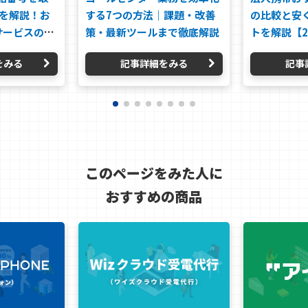
法を解説！お
する7つの方法｜課題・改善
の比較と安
サービスの選
策・最新ツールまで徹底解説
トを解説【2
をみる
記事詳細をみる
記事
このページをみた人に
おすすめの商品