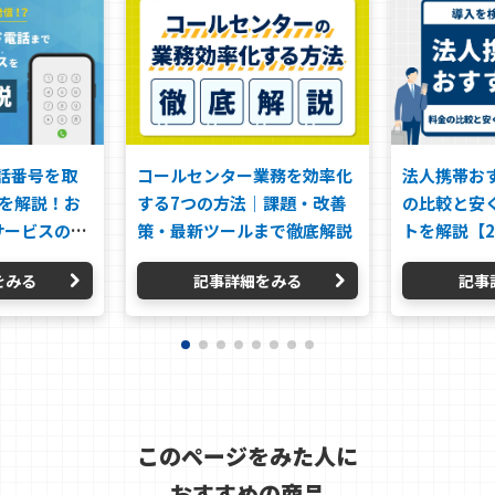
電話番号を取
コールセンター業務を効率化
法人携帯お
法を解説！お
する7つの方法｜課題・改善
の比較と安
サービスの選
策・最新ツールまで徹底解説
トを解説【2
をみる
記事詳細をみる
記事
このページをみた人に
おすすめの商品