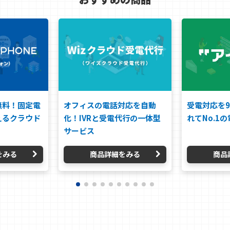
無料！固定電
オフィスの電話対応を自動
受電対応を9
えるクラウド
化！IVRと受電代行の一体型
れてNo.1の
サービス
をみる
商品詳細をみる
商品