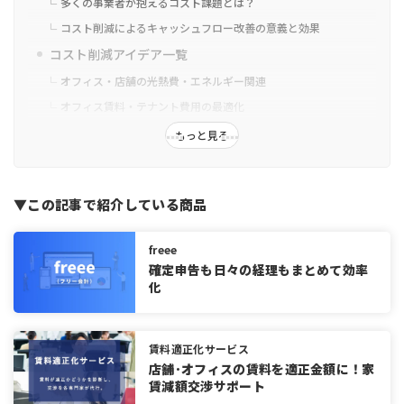
多くの事業者が抱えるコスト課題とは？
コスト削減によるキャッシュフロー改善の意義と効果
コスト削減アイデア一覧
オフィス・店舗の光熱費・エネルギー関連
オフィス賃料・テナント費用の最適化
人件費・交通・業務効率改善
もっと見る
通信費・ITコスト
消耗品・事務用品費
▼この記事で紹介している商品
バックオフィス業務の「見えないコスト」把握と削減
実行ステップと注意点
freee
ケース別おすすめアイデアまとめ
確定申告も日々の経理もまとめて効率
化
すぐ実践できる低コスト施策
投資対効果が高い長期施策
まとめ
賃料適正化サービス
店舗･オフィスの賃料を適正金額に！家
賃減額交渉サポート