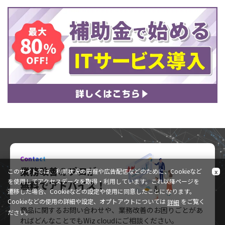
Contact
業務改善のプロが
このサイトでは、利用状況の把握や広告配信などのために、Cookieなど
x
を使用してアクセスデータを取得・利用しています。これ以降ページを
無料でアドバイス！
遷移した場合、Cookieなどの設定や使用に同意したことになります。
Cookieなどの使用の詳細や設定、オプトアウトについては
をご覧く
詳細
商品に関するお問い合わせや、業務改善のお困りごとがあ
ださい。
れば
どんなことでもWiz cloudにご相談ください。