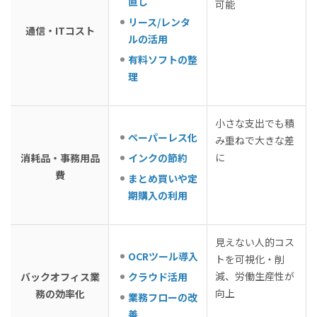
直し
可能
リース/レンタ
通信・ITコスト
ルの活用
有料ソフトの整
理
小さな支出でも積
ペーパーレス化
み重ねで大きな差
に
消耗品・事務用品
インクの節約
費
まとめ買いや定
期購入の利用
見えない人的コス
OCRツール導入
トを可視化・削
減、労働生産性が
バックオフィス業
クラウド活用
向上
務の効率化
業務フローの改
善