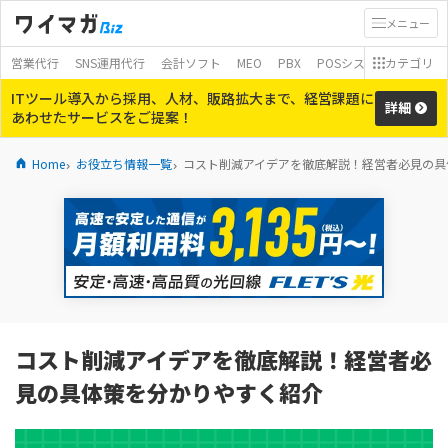
メニュー
営業代行
SNS運用代行
会計ソフト
MEO
PBX
POSシステム
カテゴリ
モバイ
ITツール導入から採用、人材、販路拡大まで、経営課題に
詳細
あわせたサービスをご提案！
Home
お役立ち情報一覧
コスト削減アイデアを徹底解説！経営者必見の具
コスト削減アイデアを徹底解説！経営者必
見の具体策を分かりやすく紹介