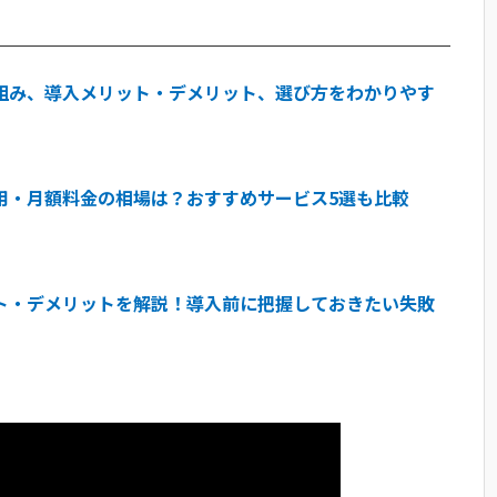
サービスを選ぶ
いクラウドPBXの選び方
確認する
仕組み、導入メリット・デメリット、選び方をわかりやす
確認する
能を確認する
費用・月額料金の相場は？おすすめサービス5選も比較
みを確認する
るかを確認する
UD PHONEがおすすめ
ット・デメリットを解説！導入前に把握しておきたい失敗
するよくある質問