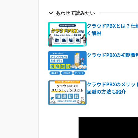
セキュリティ性の高いクラウドPBX
セキュリティを重視した安全性の高
あわせて読みたい
サポート体制と運用監視の充実度を
クラウドPBXとは？
導入実績や口コミをチェックする
く解説
データセンターの分散性と堅牢性を
通信の暗号化とプライバシー保護機
クラウドPBXの初期
ユーザー認証・アクセス制御の仕組
長年の開発実績・運用ノウハウがあ
安全性の高いクラウドPBXならCLO
クラウドPBXのメリ
クラウドPBXのセキュリティに関
回避の方法も紹介
まとめ