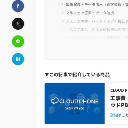
情報漏洩・データ流出（顧客情報・
マルウェア感染・データ破損
システム障害・バックアップ不備に
「なりすまし」による信頼関係の悪
ベンダーロックインによる柔軟性・
クラウドPBXサービスならではの
ベンダーによる継続的なセキュリテ
クラウド化による安全なデータ管理
データセンターの分散運用によるBC
▼この記事で紹介している商品
クラウドPBX導入時に自社ででき
アカウント情報・パスワードの適切
CLOUD 
工事費
多要素認証やアクセス権限の設定で
ウドPB
デバイス・ソフトウェアを常に最新
社内ルール策定と従業員へのセキュ
詳細はこ
不審な通信を防ぐネットワーク対策