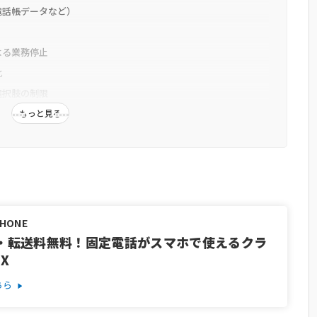
電話帳データなど）
よる業務停止
化
選択肢の制限
セキュリティ体制
もっと見る
ィ対策・アップデート
体制
P・リスク分散
るセキュリティ対策
な管理
PHONE
・転送料無料！固定電話がスマホで使えるクラ
不正利用を防ぐ
X
の状態に保つ
リティ教育
ちら