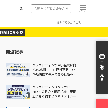
掲載をご希望の企業さま
メニュー
すべての
カテゴリ
詳細
はこちら
関連記事
目次を見る
クラウドフォンが中小企業に向
く5つの理由｜IT担当不要・5〜
30名規模で導入できる仕組みを
解説
クラウドフォン（クラウド
PBX）の料金・費用相場｜規模
別試算と従来ビジネスフォンと
の比較【2026年版】